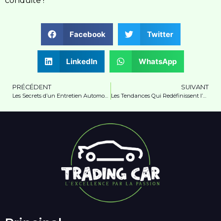
conduite !
Facebook
Twitter
LinkedIn
WhatsApp
PRÉCÉDENT
SUIVANT
Les Secrets d’un Entretien Automobile Réussi
Les Tendances Qui Redéfinissent l’Avenir Automobile